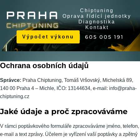
Chiptuning
P
R
A
H
A
Oprava řídící jednotky
Diagnostika
C
H
I
P
T
U
N
I
N
G
Kontakt
605 005 191
Výpočet výkonu
Ochrana osobních údajů
Správce:
Praha Chiptuning, Tomáš Vršovský, Michelská 89,
140 00 Praha 4 – Michle, IČO: 13144634, e-mail: info@praha-
chiptuning.cz
Jaké údaje a proč zpracováváme
V rámci poptávkového formuláře zpracováváme jméno, telefon,
e-mail a text zprávy. Účelem je vyřízení vaší poptávky a zpětný