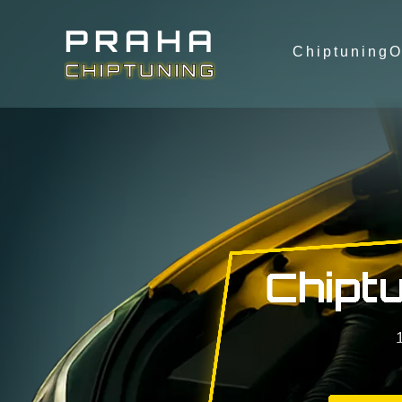
P
R
A
H
A
Chiptuning
O
C
H
I
P
T
U
N
I
N
G
Chipt