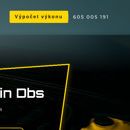
605 005 191
Výpočet výkonu
in Dbs
a