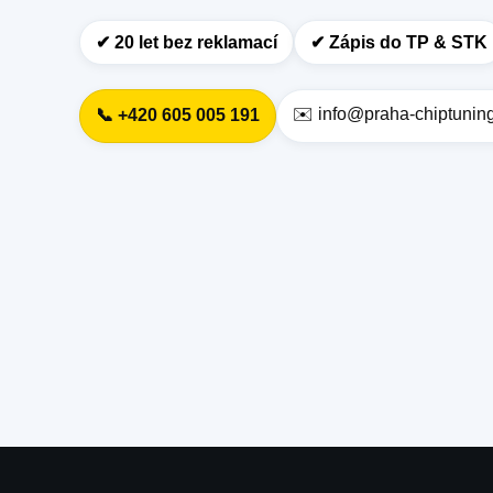
✔︎ 20 let bez reklamací
✔︎ Zápis do TP & STK
✉️ info@praha-chiptunin
📞 +420 605 005 191