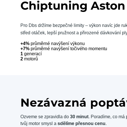
Chiptuning Aston 
Pro Dbs držíme bezpečné limity – výkon navíc jde ruk
střed otáček, lepší pružnost a přirozené dávkování pl
+4%
průměrné navýšení výkonu
+7%
průměrné navýšení točivého momentu
1
generací
2
motorů
Nezávazná poptá
Ozveme se zpravidla do
30 minut
. Poradíme, co má 
tvůj motor smysl a
sdělíme přesnou cenu
.