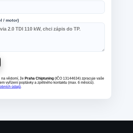
l / motor)
e na vědomí, že
Praha Chiptuning
(IČO 13144634) zpracuje vaše
em vyřízení poptávky a zpětného kontaktu (max. 6 měsíců).
obních údajů
.