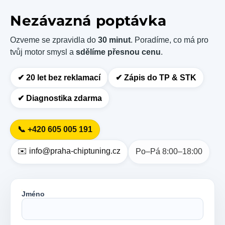
Nezávazná poptávka
Ozveme se zpravidla do
30 minut
. Poradíme, co má pro
tvůj motor smysl a
sdělíme přesnou cenu
.
✔︎ 20 let bez reklamací
✔︎ Zápis do TP & STK
✔︎ Diagnostika zdarma
📞 +420 605 005 191
✉️ info@praha-chiptuning.cz
Po–Pá 8:00–18:00
Jméno