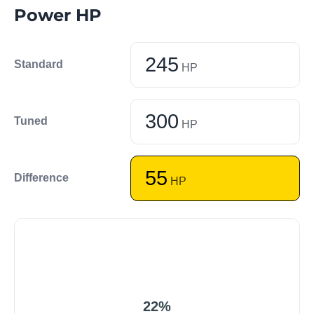
Power HP
245
Standard
HP
300
Tuned
HP
55
Difference
HP
22%