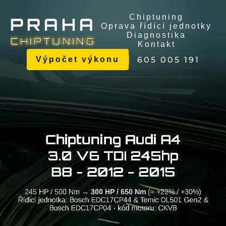
Chiptuning
P
R
A
H
A
Oprava řídící jednotky
Diagnostika
C
H
I
P
T
U
N
I
N
G
Kontakt
605 005 191
Výpočet výkonu
Chiptuning Audi A4
3.0 V6 TDI 245hp
B8 - 2012 - 2015
245 HP / 500 Nm →
300 HP / 650 Nm
(≈ +22% / +30%)
Řídicí jednotka: Bosch EDC17CP44 & Temic DL501 Gen2 &
Bosch EDC17CP04 · kód motoru: CKVB