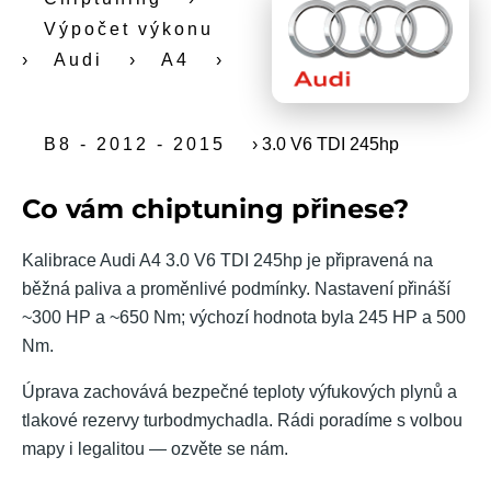
Výpočet výkonu
›
Audi
›
A4
›
B8 - 2012 - 2015
›
3.0 V6 TDI 245hp
Co vám chiptuning přinese?
Kalibrace Audi A4 3.0 V6 TDI 245hp je připravená na
běžná paliva a proměnlivé podmínky. Nastavení přináší
~300 HP a ~650 Nm; výchozí hodnota byla 245 HP a 500
Nm.
Úprava zachovává bezpečné teploty výfukových plynů a
tlakové rezervy turbodmychadla. Rádi poradíme s volbou
mapy i legalitou — ozvěte se nám.