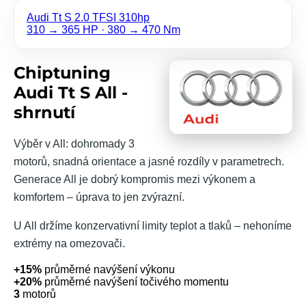
Audi Tt S 2.0 TFSI 310hp
310 → 365 HP · 380 → 470 Nm
Chiptuning
Audi Tt S All -
shrnutí
Výběr v All: dohromady 3
motorů, snadná orientace a jasné rozdíly v parametrech.
Generace All je dobrý kompromis mezi výkonem a
komfortem – úprava to jen zvýrazní.
U All držíme konzervativní limity teplot a tlaků – nehoníme
extrémy na omezovači.
+15%
průměrné navýšení výkonu
+20%
průměrné navýšení točivého momentu
3
motorů