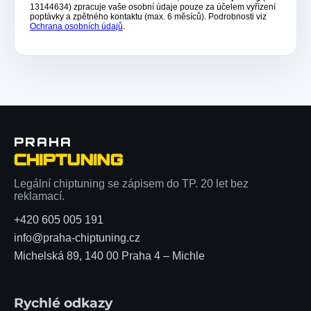
13144634) zpracuje vaše osobní údaje pouze za účelem vyřízení
poptávky a zpětného kontaktu (max. 6 měsíců). Podrobnosti viz
Ochrana osobních údajů
.
PRAHA
CHIPTUNING
Legální chiptuning se zápisem do TP. 20 let bez
reklamací.
+420 605 005 191
info@praha-chiptuning.cz
Michelská 89, 140 00 Praha 4 – Michle
Rychlé odkazy