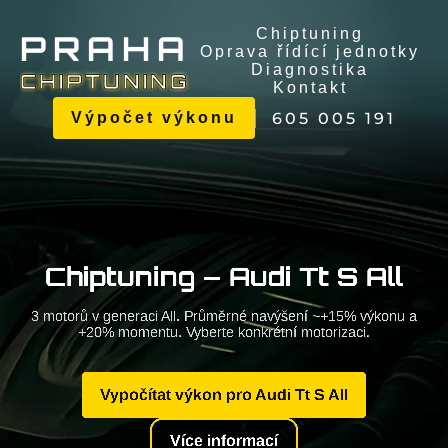
Chiptuning
P
R
A
H
A
Oprava řídící jednotky
Diagnostika
C
H
I
P
T
U
N
I
N
G
Kontakt
605 005 191
Výpočet výkonu
Chiptuning – Audi Tt S All
3 motorů v generaci All. Průměrné navýšení ~+15% výkonu a
+20% momentu. Vyberte konkrétní motorizaci.
Vypočítat výkon pro Audi Tt S All
Více informací