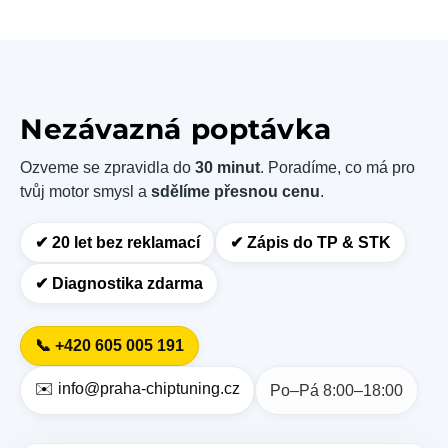
Nezávazná poptávka
Ozveme se zpravidla do
30 minut
. Poradíme, co má pro
tvůj motor smysl a
sdělíme přesnou cenu
.
✔︎ 20 let bez reklamací
✔︎ Zápis do TP & STK
✔︎ Diagnostika zdarma
📞 +420 605 005 191
✉️ info@praha-chiptuning.cz
Po–Pá 8:00–18:00