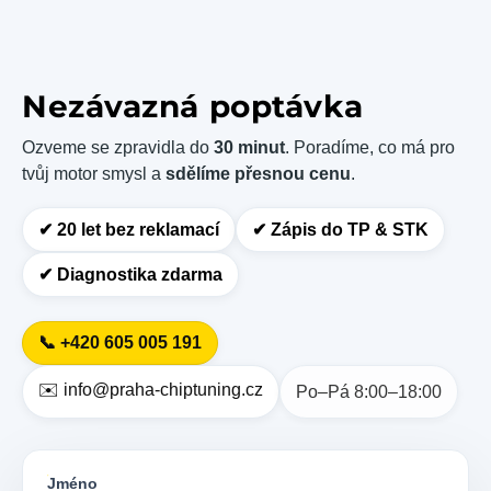
Nezávazná poptávka
Ozveme se zpravidla do
30 minut
. Poradíme, co má pro
tvůj motor smysl a
sdělíme přesnou cenu
.
✔︎ 20 let bez reklamací
✔︎ Zápis do TP & STK
✔︎ Diagnostika zdarma
📞 +420 605 005 191
✉️ info@praha-chiptuning.cz
Po–Pá 8:00–18:00
Jméno