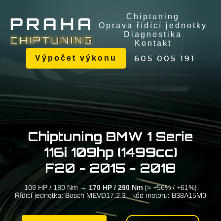
Chiptuning
P
R
A
H
A
Oprava řídící jednotky
Diagnostika
C
H
I
P
T
U
N
I
N
G
Kontakt
605 005 191
Výpočet výkonu
Chiptuning BMW 1 Serie
116i 109hp (1499cc)
F20 - 2015 - 2018
109 HP / 180 Nm →
170 HP / 290 Nm
(≈ +56% / +61%)
Řídicí jednotka: Bosch MEVD17.2.3 · kód motoru: B38A15M0