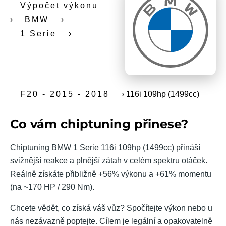
Výpočet výkonu
›
BMW
›
1 Serie
›
F20 - 2015 - 2018
›
116i 109hp (1499cc)
Co vám chiptuning přinese?
Chiptuning BMW 1 Serie 116i 109hp (1499cc) přináší
svižnější reakce a plnější zátah v celém spektru otáček.
Reálně získáte přibližně +56% výkonu a +61% momentu
(na ~170 HP / 290 Nm).
Chcete vědět, co získá váš vůz? Spočítejte výkon nebo u
nás nezávazně poptejte. Cílem je legální a opakovatelně