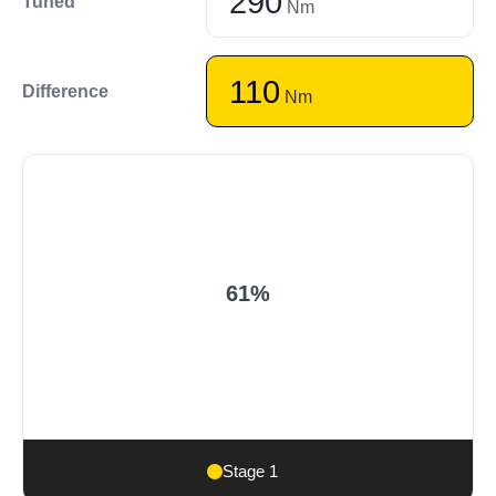
290
Tuned
Nm
110
Difference
Nm
61%
Stage 1